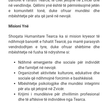
banorët e fshatit Tearcë, të cilët jetojnë në Zvicër dhe
në vendlindje. Qëllimi ynë është të përmirësojmë jetën
e komunitetit tonë, duke ofruar mundësi dhe
mbështetje për ata që janë në nevojë.
Misioni Ynë
Shoqata Humanitare Tearca ka si mision kryesor të
ndihmojë banorët e fshatit Tearcë, pa marrë parasysh
vendndodhjen e tyre, duke ofruar shërbime dhe
mbështetje në fusha të ndryshme si:
Ndihmë emergjente dhe sociale për individët
dhe familjet në nevojë.
Organizohet aktivitete kulturore, edukative dhe
sociale që ndihmojnë forcimin e bashkësisë.
Mbështetje psikologjike dhe mundësi integrimi
për ata që jetojnë në Zvicër.
Krijimi i mundësive për zhvillimin profesional
dhe të aftësive të individëve nga Tearca.