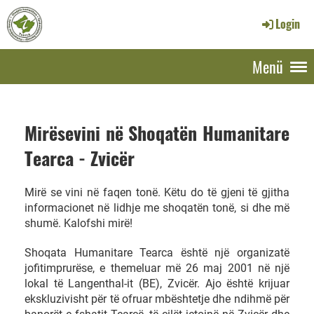
Login
Menü
Mirësevini në Shoqatën Humanitare
Tearca - Zvicër
Mirë se vini në faqen tonë. Këtu do të gjeni të gjitha
informacionet në lidhje me shoqatën tonë, si dhe më
shumë. Kalofshi mirë!
Shoqata Humanitare Tearca është një organizatë
jofitimprurëse, e themeluar më 26 maj 2001 në një
lokal të Langenthal-it (BE), Zvicër. Ajo është krijuar
ekskluzivisht për të ofruar mbështetje dhe ndihmë për