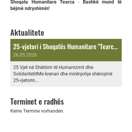
Shoqata Humanitare Tearca
-
Bashkë mund të
bëjmë ndryshimin!
Aktualitete
25-vjetori i Shoqatës Humanitare "Tearca" në Zvicër
26.05.2026
25 Vjet në Shërbim të Humanizmit dhe
SolidaritetitMe krenari dhe mirënjohje shënojmë
25-vjetorin...
Terminet e radhës
Keine Termine vorhanden.